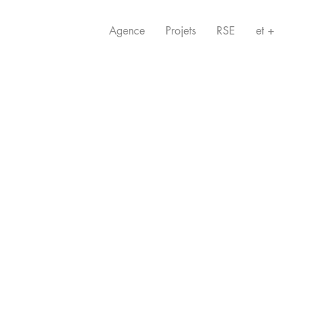
Agence
Projets
RSE
et +